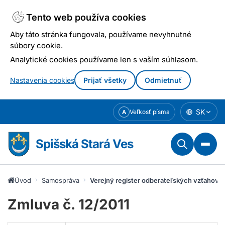
Tento web používa cookies
Aby táto stránka fungovala, používame nevyhnutné
súbory cookie.
Analytické cookies používame len s vaším súhlasom.
Nastavenia cookies
Prijať všetky
Odmietnuť
Prejsť
SK
Veľkosť písma
A
k
obsahu
Spišská Stará Ves
Úvod
Samospráva
Verejný register odberateľských vzťahov
Zmluva č. 12/2011