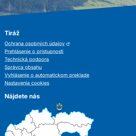
Tiráž
Otvorí
Ochrana osobných údajov
sa
Prehlásenie o prístupnosti
v
Technická podpora
novom
Správca obsahu
okne
Vyhlásenie o automatickom preklade
Nastavenia cookies
Nájdete nás