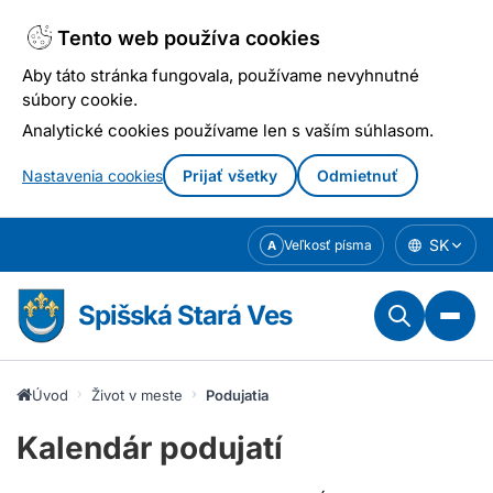
Tento web používa cookies
Aby táto stránka fungovala, používame nevyhnutné
súbory cookie.
Analytické cookies používame len s vaším súhlasom.
Nastavenia cookies
Prijať všetky
Odmietnuť
Prejsť
SK
Veľkosť písma
A
k
obsahu
Spišská Stará Ves
Úvod
Život v meste
Podujatia
Kalendár podujatí