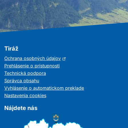
Tiráž
Otvorí
Ochrana osobných údajov
sa
Prehlásenie o prístupnosti
v
Technická podpora
novom
Správca obsahu
okne
Vyhlásenie o automatickom preklade
Nastavenia cookies
Nájdete nás