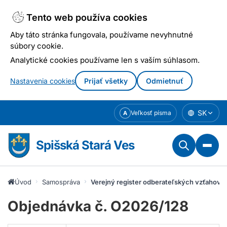
Tento web používa cookies
Aby táto stránka fungovala, používame nevyhnutné
súbory cookie.
Analytické cookies používame len s vaším súhlasom.
Nastavenia cookies
Prijať všetky
Odmietnuť
Prejsť
SK
Veľkosť písma
A
k
obsahu
Spišská Stará Ves
Úvod
Samospráva
Verejný register odberateľských vzťahov
Objednávka č. O2026/128