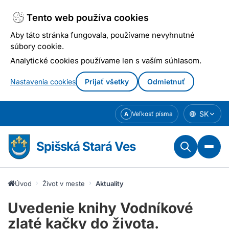
Tento web používa cookies
Aby táto stránka fungovala, používame nevyhnutné
súbory cookie.
Analytické cookies používame len s vaším súhlasom.
Nastavenia cookies
Prijať všetky
Odmietnuť
Prejsť
SK
Veľkosť písma
A
k
obsahu
Spišská Stará Ves
Úvod
Život v meste
Aktuality
Uvedenie knihy Vodníkové
zlaté kačky do života.