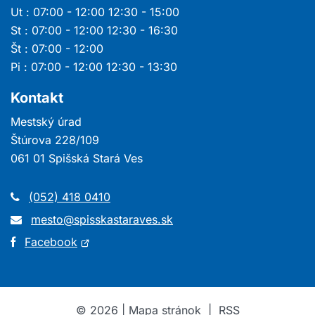
Ut : 07:00 - 12:00 12:30 - 15:00
St : 07:00 - 12:00 12:30 - 16:30
Št : 07:00 - 12:00
Pi : 07:00 - 12:00 12:30 - 13:30
Kontakt
Mestský úrad
Štúrova 228/109
061 01 Spišská Stará Ves
(052) 418 0410
mesto@spisskastaraves.sk
Otvorí
Facebook
sa
v
novom
©
2026
|
Mapa stránok
|
RSS
okne