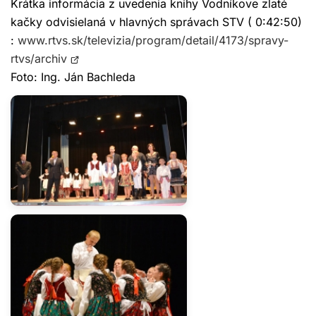
Krátka informácia z uvedenia knihy Vodníkove zlaté
kačky odvisielaná v hlavných správach STV ( 0:42:50)
:
www.rtvs.sk/televizia/program/detail/4173/spravy-
Otvorí
rtvs/archiv
sa
Foto: Ing. Ján Bachleda
v
novom
okne