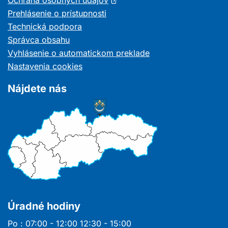
Ochrana osobných údajov
sa
Prehlásenie o prístupnosti
v
Technická podpora
novom
Správca obsahu
okne
Vyhlásenie o automatickom preklade
Nastavenia cookies
Nájdete nás
Úradné hodiny
Po : 07:00 - 12:00 12:30 - 15:00